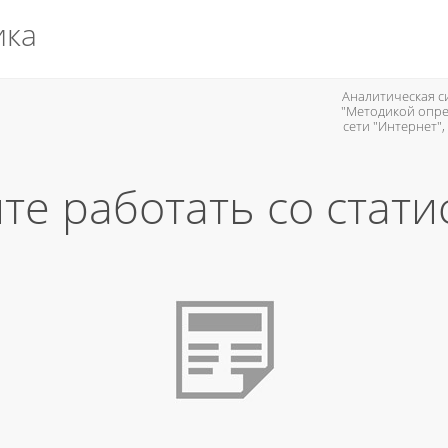
ика
Аналитическая си
"Методикой опре
сети "Интернет"
те работать со стати