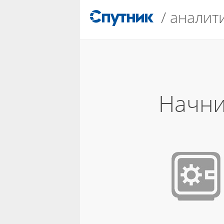
/
аналит
Начни