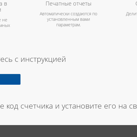
а в
Печатные отчеты
и
Автоматически создаются по
Дели
установленным вами
 не
параметрам.
амных
есь с инструкцией
е код счетчика и установите его на с