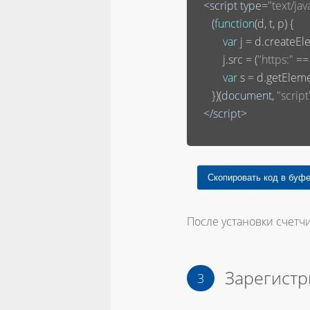
<
script
type
=
"text/jav
       (
function
(
d, t, p
) 
{

var
 j = d.createEle
           j.src = (
"https:"
 ==
var
 s = d.getElem
       })(
document
, 
"script
</
script
>
После установки счетчи
Зарегистр