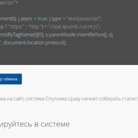
ascript"
>
ment(t); j.async = 
true
; j.type = 
"text/javascript"
;

 p ? 
"https:"
 : 
"http:"
) + 
"//stat.sputnik.ru/cnt.js"
;

entsByTagName(t)[
0
]; s.parentNode.insertBefore(j, s);

"
, 
document
.location.protocol);

ка на сайт, система Спутника сразу начнет собирать статист
ируйтесь в системе