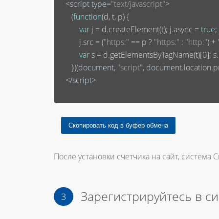
<
script
type
=
"text/javascript"
>
       (
function
(
d, t, p
) 
{

var
 j = d.createElement(t); j.async = 
true
;
           j.src = (
"https:"
 == p ? 
"https:"
 : 
"http:"
) + 
var
 s = d.getElementsByTagName(t)[
0
]; 
       })(
document
, 
"script"
, 
document
.location.pr
</
script
>
После установки счетчика на сайт, система С
Зарегистрируйтесь в с