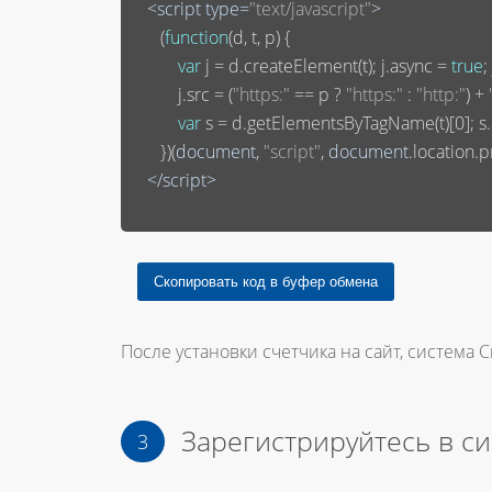
<
script
type
=
"text/javascript"
>
       (
function
(
d, t, p
) 
{

var
 j = d.createElement(t); j.async = 
true
;
           j.src = (
"https:"
 == p ? 
"https:"
 : 
"http:"
) + 
var
 s = d.getElementsByTagName(t)[
0
]; 
       })(
document
, 
"script"
, 
document
.location.pr
</
script
>
После установки счетчика на сайт, система С
Зарегистрируйтесь в с